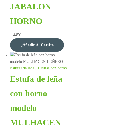
JABALON
HORNO
1.445
€
Añadir Al Carrito
Estufas de leña
,
Estufas con horno
Estufa de leña
con horno
modelo
MULHACEN